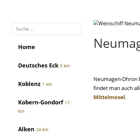
Neumag
Home
Deutsches Eck
0 km
Neumagen-Dhron bez
Koblenz
1 km
findet man auch al
Mittelmosel
.
Kobern-Gondorf
17
km
Alken
24 km