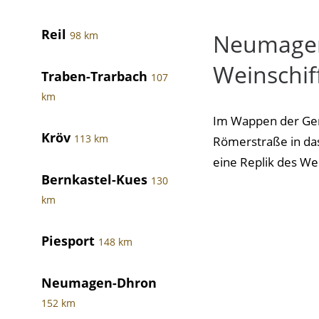
Reil
Neumagen
98 km
Weinschif
Traben-Trarbach
107
km
Im Wappen der Gem
Kröv
113 km
Römerstraße in da
eine Replik des Wein
Bernkastel-Kues
130
km
Piesport
148 km
Neumagen-Dhron
152 km