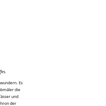
fes.
wundern. Es
abmäler die
nfässer und
Dhron der