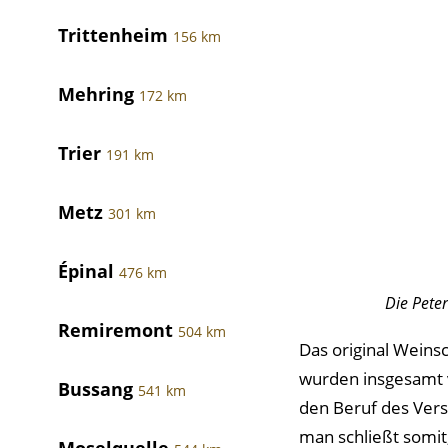
Trittenheim
156 km
Mehring
172 km
Trier
191 km
Metz
301 km
Épinal
476 km
Die Peter
Remiremont
504 km
Das original Wein
wurden insgesamt v
Bussang
541 km
den Beruf des Verst
man schließt somit