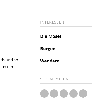
INTERESSEN
Die Mosel
Burgen
nds und so
Wandern
t an der
SOCIAL MEDIA
Twitter
Instagram
YouTube
RSS Feed
RSS Comme